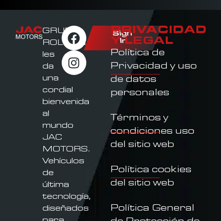
PRIVACIDAD
GRUPO
Sign
Y LEGAL
In
ROLDAN
Política de
les
Privacidad y uso
da
una
de datos
cordial
personales
bienvenida
al
Términos y
mundo
condiciones uso
JAC
del sitio web
MOTORS.
Vehículos
Política cookies
de
del sitio web
última
tecnología,
Política General
diseñados