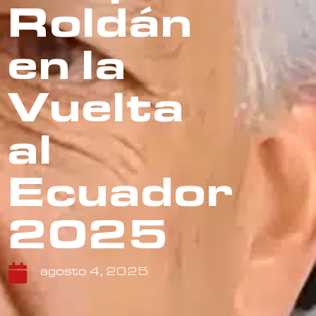
Roldán
en la
Vuelta
al
Ecuador
2025
agosto 4, 2025