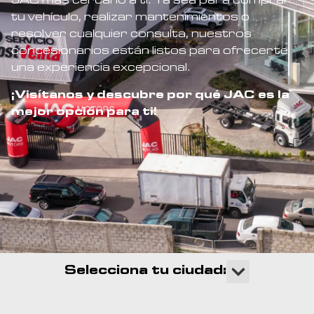
JAC más cercano a ti. Ya sea para comprar
tu vehículo, realizar mantenimientos o
resolver cualquier consulta, nuestros
concesionarios están listos para ofrecerte
una experiencia excepcional.
¡Visítanos y descubre por qué JAC es la
mejor opción para ti!
Selecciona tu ciudad: