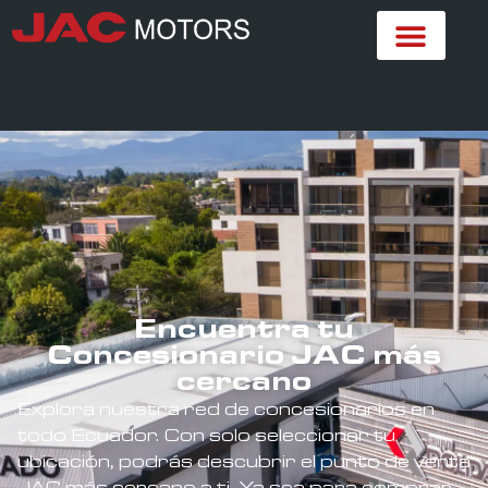
Encuentra tu
Concesionario JAC más
cercano
Explora nuestra red de concesionarios en
todo Ecuador. Con solo seleccionar tu
ubicación, podrás descubrir el punto de venta