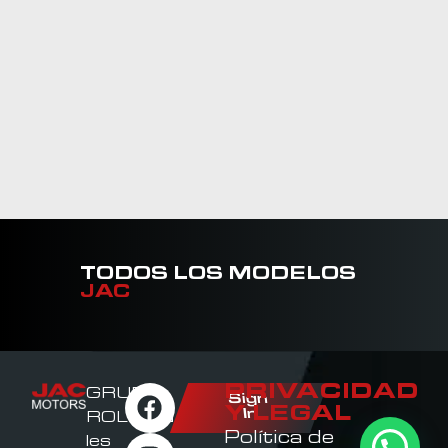
TODOS LOS MODELOS
JAC
PRIVACIDAD
GRUPO
Sign
Y LEGAL
In
ROLDAN
Política de
les