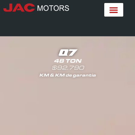
Q7
48 TON
$92.790
KM & KM de garantia