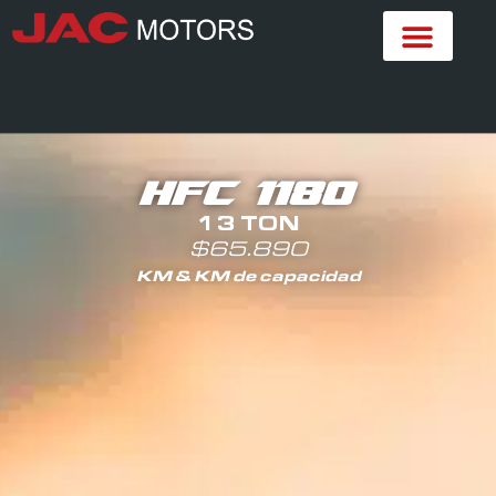
HFC 1180
13 TON
$65.890
KM & KM de capacidad