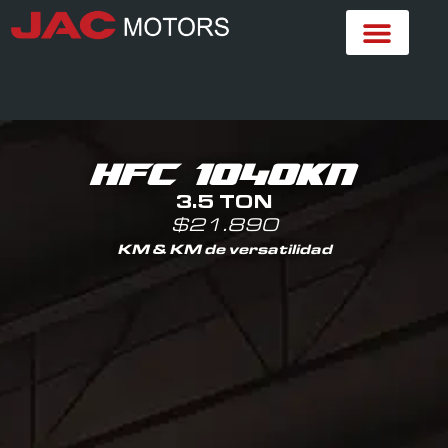
HFC 1040KN
3.5 TON
$21.890
KM & KM de versatilidad