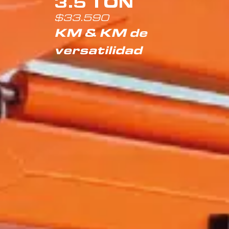
3.5 TON
$33.590
KM & KM de
versatilidad