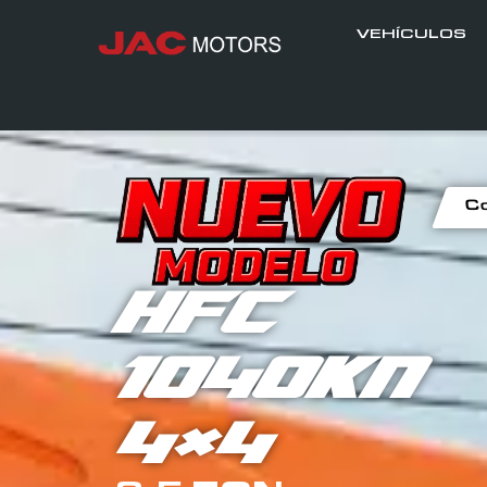
VEHÍCULOS
Co
HFC
1040KN
4×4