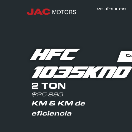
VEHÍCULOS
HFC
Co
1035KND
2 TON
$25.890
KM & KM de
eficiencia