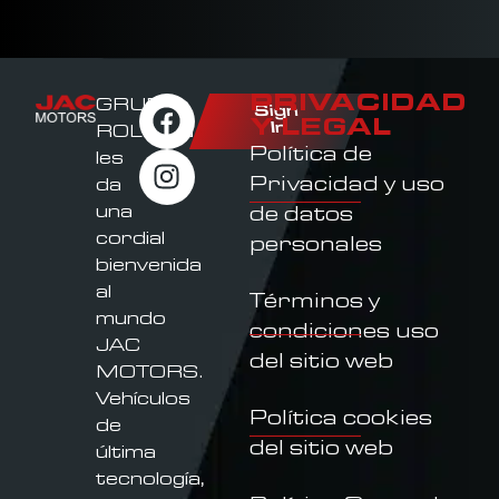
PRIVACIDAD
GRUPO
Sign
Y LEGAL
In
ROLDAN
Política de
les
Privacidad y uso
da
una
de datos
cordial
personales
bienvenida
al
Términos y
mundo
condiciones uso
JAC
del sitio web
MOTORS.
Vehículos
Política cookies
de
del sitio web
última
tecnología,