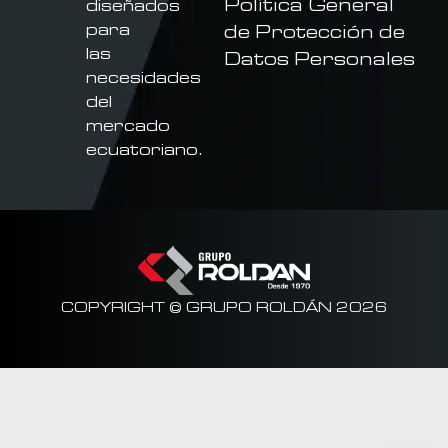
Política General
diseñados
para
de Protección de
las
Datos Personales
necesidades
del
mercado
ecuatoriano.
COPYRIGHT © GRUPO ROLDÁN 2026