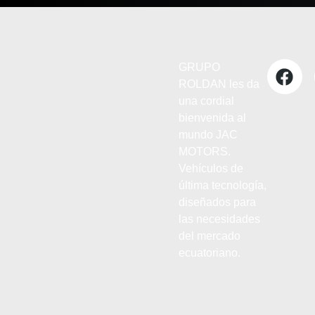
GRUPO
ROLDAN les da
una cordial
bienvenida al
mundo JAC
MOTORS.
Vehículos de
última tecnología,
diseñados para
las necesidades
del mercado
ecuatoriano.