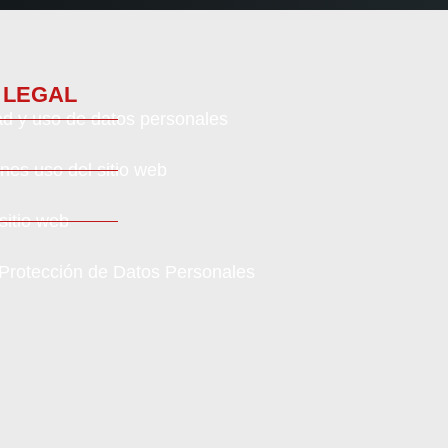
 LEGAL
dad y uso de datos personales
nes uso del sitio web
 sitio web
 Protección de Datos Personales