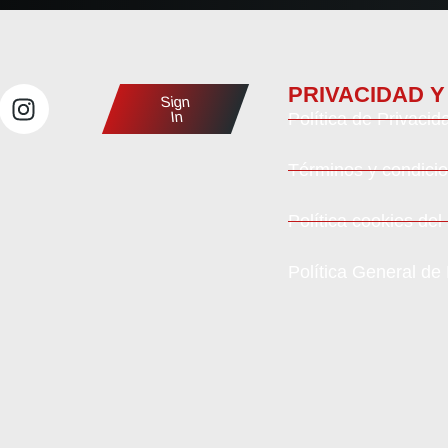
PRIVACIDAD Y
Sign
In
Política de Privaci
Términos y condicio
Política cookies del
Política General de