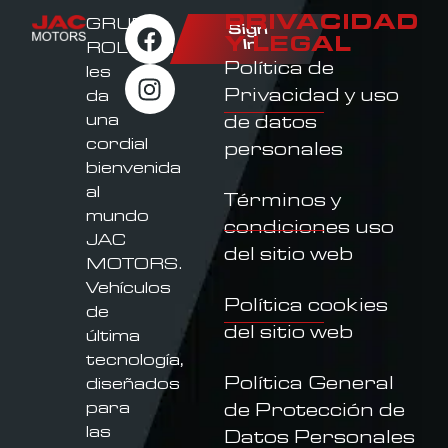
PRIVACIDAD
GRUPO
Sign
Y LEGAL
In
ROLDAN
Política de
les
Privacidad y uso
da
una
de datos
cordial
personales
bienvenida
al
Términos y
mundo
condiciones uso
JAC
del sitio web
MOTORS.
Vehículos
Política cookies
de
del sitio web
última
tecnología,
Política General
diseñados
para
de Protección de
las
Datos Personales